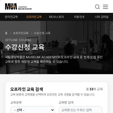
본
메
푸
문
인
터
으
메
로
온라인교육
오프라인교육
MUA스토리
이용안내
나의 강의실
로
뉴
바
바
로
로
로
바
가
홈
오프라인교육
수강신청 교육
가
로
기
OFFLINE COURSE
기
가
수강신청 교육
기
국립중앙박물관 MUSEUM ACADEMY의 오프라인 교육 중 현재 모집 중인
교육과 향후 예정된 교육을 확인하실 수 있습니다.
오프라인 교육 검색
총
개 교육
33
교육 분류와 교육명을 선택하여 오프라인 교육 과정을 검색할 수 있습니다.
교육분류
교육명 검색