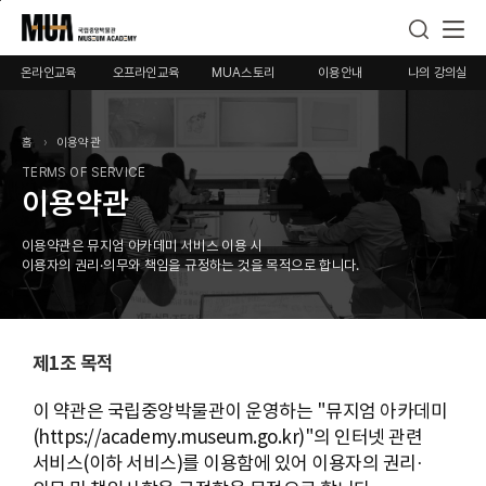
본
메
푸
문
인
터
으
메
로
온라인교육
오프라인교육
MUA스토리
이용안내
나의 강의실
로
뉴
바
바
로
로
로
바
가
홈
이용약관
가
로
기
TERMS OF SERVICE
기
가
이용약관
기
이용약관은 뮤지엄 아카데미 서비스 이용 시
이용자의 권리·의무와 책임을 규정하는 것을 목적으로 합니다.
제1조 목적
이 약관은 국립중앙박물관이 운영하는 "뮤지엄 아카데미
(https://academy.museum.go.kr)"의 인터넷 관련
서비스(이하 서비스)를 이용함에 있어 이용자의 권리·