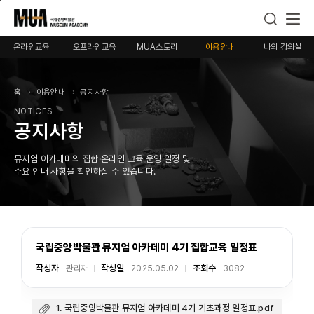
본
메
푸
문
인
터
으
메
로
온라인교육
오프라인교육
MUA스토리
이용안내
나의 강의실
로
뉴
바
바
로
로
로
바
가
홈
이용안내
공지사항
가
로
기
NOTICES
기
가
공지사항
기
뮤지엄 아카데미의 집합·온라인 교육 운영 일정 및
주요 안내 사항을 확인하실 수 있습니다.
국립중앙박물관 뮤지엄 아카데미 4기 집합교육 일정표
작성자
작성일
조회수
관리자
2025.05.02
3082
1. 국립중앙박물관 뮤지엄 아카데미 4기 기초과정 일정표.pdf