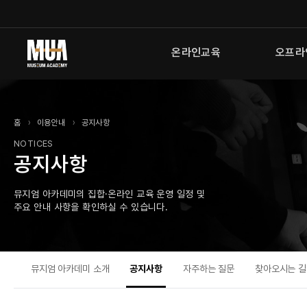
본
메
푸
문
인
터
으
메
로
온라인교육
오프라
로
뉴
바
바
로
로
로
바
가
가
로
기
기
가
홈
이용안내
공지사항
기
NOTICES
공지사항
뮤지엄 아카데미의 집합·온라인 교육 운영 일정 및
주요 안내 사항을 확인하실 수 있습니다.
뮤지엄 아카데미 소개
공지사항
자주하는 질문
찾아오시는 길